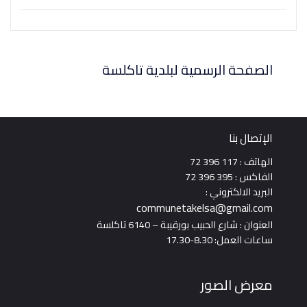
صفحة الرسمية لبلدية تاكلسة
تصال بنا
: 117 396 72
 : 395 396 72
يد الالكتروني :
communetakelsa@gmail.
ان : شارع الحبيب بورقيبة – 6140 تاكلسة
 العمل: 8.30-17.30
رض الصور