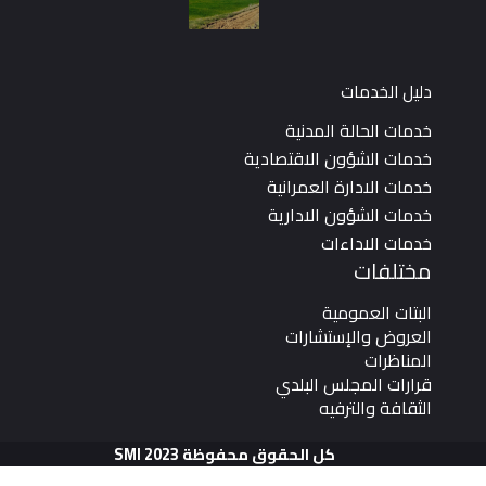
SMI 20