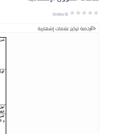
(0 Votes)
رخصة تركیز علامات إشھاریة