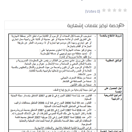
(0 Votes)
رخصة تركیز علامات إشھاریة